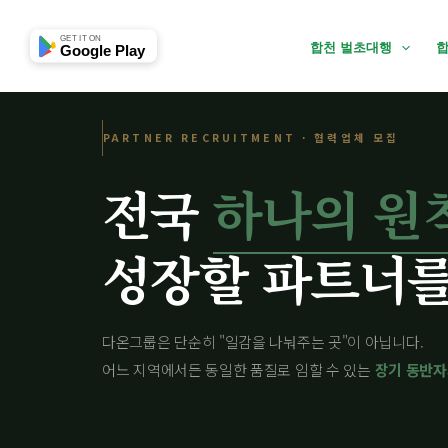
협력업체문의
콘
대표전화
텐
GET IT ON
합천 벌초대행
합
Google Play
츠
로
건
PARTNER RECRUITMENT · 협력업체 모집
너
뛰
전국
하나의 원
기
성장할 파트너를
다온그룹은 단순히 "일감을 나눠주는 곳"이 아닙니다.
어느 지역에서든 동일한 품질로 임할 수 있는
장기 동반자