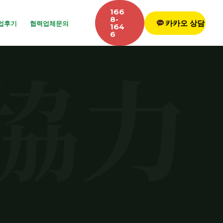
166
8-
카카오 상담
업후기
협력업체문의
164
6